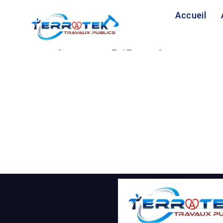
Accueil
[woocommerce_my_account]